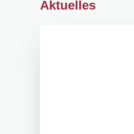
Aktuelles
Ein Spiel. Ein Ziel. Ein starke
Kasel strahlte, der Rasen war 
50 Jahre Palais e.V. – ein Jubilä