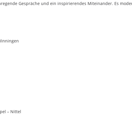
anregende Gespräche und ein inspirierendes Miteinander. Es moder
Winningen
m
el – Nittel